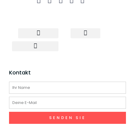
Elektro-Roller
Großhandel Scooter
Drop Shipping Scooter
Kontakt
Name
E-
Mail
SENDEN SIE