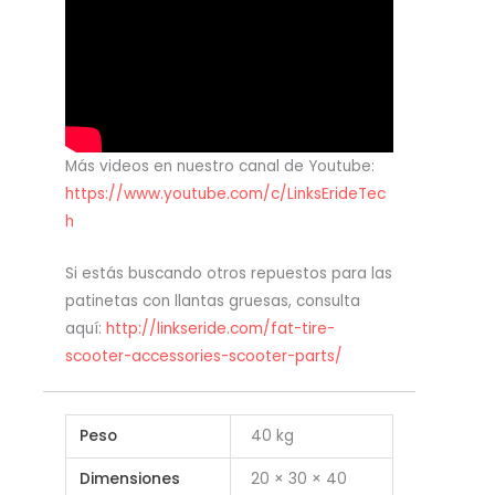
Más videos en nuestro canal de Youtube:
https://www.youtube.com/c/LinksErideTec
h
Si estás buscando otros repuestos para las
patinetas con llantas gruesas, consulta
aquí:
http://linkseride.com/fat-tire-
scooter-accessories-scooter-parts/
Peso
40 kg
Dimensiones
20 × 30 × 40