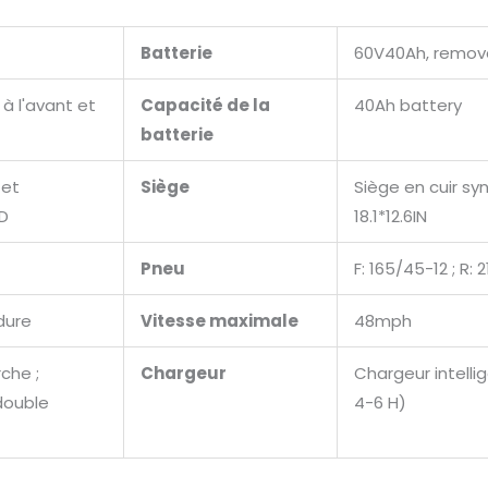
Batterie
60V40Ah, remov
 à l'avant et
Capacité de la
40Ah battery
batterie
 et
Siège
Siège en cuir syn
ED
18.1*12.6IN
Pneu
F: 165/45-12 ; R: 
dure
Vitesse maximale
48mph
che ;
Chargeur
Chargeur intelli
double
4-6 H)