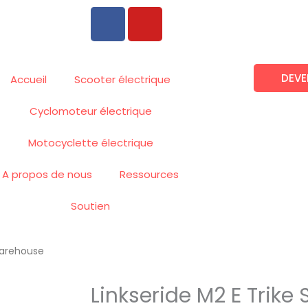
F
Y
a
o
c
u
e
t
DEVE
b
u
Accueil
Scooter électrique
o
b
Cyclomoteur électrique
o
e
k
Motocyclette électrique
A propos de nous
Ressources
Soutien
 Warehouse
Linkseride M2 E Trike 