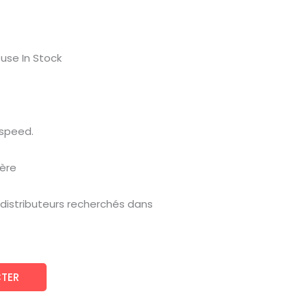
use In Stock
 speed.
ière
 distributeurs recherchés dans
TER