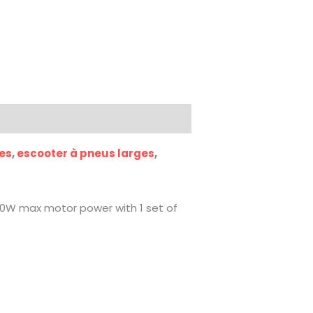
ues
,
escooter à pneus larges
,
000W max motor power with 1 set of