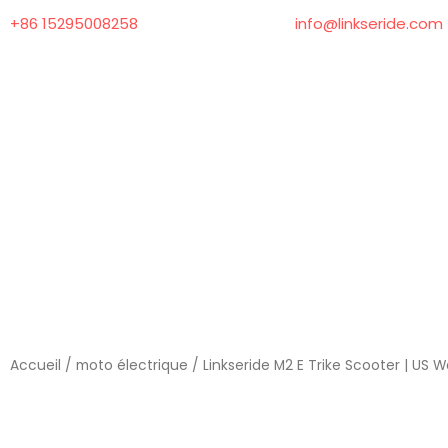
Skip
+86 15295008258
info@linkseride.com
to
content
Accueil
/
moto électrique
/ Linkseride M2 E Trike Scooter | US