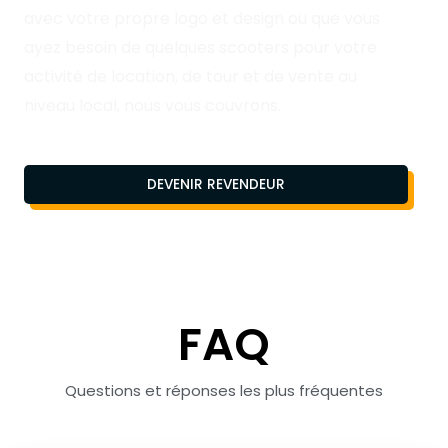
avec votre propre logo et design ou que vous
ayez besoin de quelques scooters pour votre
activité de location, de tour et de vente au
niveau local, nous vous couvrons.
DEVENIR REVENDEUR
FAQ
Questions et réponses les plus fréquentes