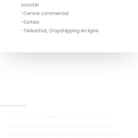
scooter
-Centre commercial
-Sorties
-Téléachat, Dropshipping en ligne
Rejoignez-Nous En Tant Que Revendeur
Linkseride Tech développe son réseau de
revendeurs dans le monde entier. Que vous
souhaitiez importer des conteneurs complets