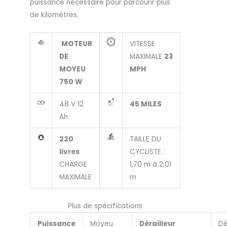
puissance nécessaire pour parcourir plus
de kilomètres.
MOTEUR
VITESSE
DE
MAXIMALE
23
MOYEU
MPH
750 W
48 V 12
45 MILES
Ah
220
TAILLE DU
livres
CYCLISTE :
CHARGE
1,70 m à 2,01
MAXIMALE
m
Plus de spécifications
Puissance
Moyeu
Dérailleur
Dé