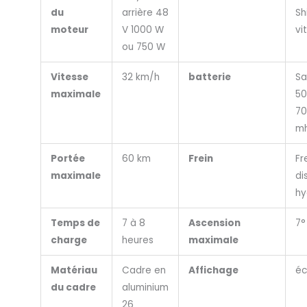
du
arrière 48
Sh
moteur
V 1000 W
vi
ou 750 W
Vitesse
32 km/h
batterie
S
maximale
50
70
m
Portée
60 km
Frein
Fr
maximale
di
hy
Temps de
7 à 8
Ascension
7°
charge
heures
maximale
Matériau
Cadre en
Affichage
éc
du cadre
aluminium
26