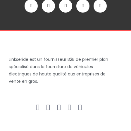
Y
I
L
F
T
o
n
i
a
w
u
s
n
c
i
t
t
k
e
t
u
a
e
b
t
b
g
d
o
e
e
r
i
o
r
a
n
k
m
-
-
i
f
n
Linkseride est un fournisseur B2B de premier plan
spécialisé dans la fourniture de véhicules
électriques de haute qualité aux entreprises de
vente en gros.