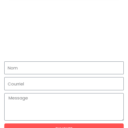
ENVOYEZ-NOUS UN MESSAGE
Contactez-nous et nous vous répondrons avec
plaisir.