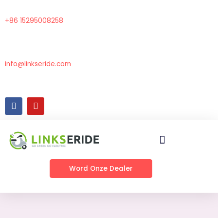
Overslaan
naar
+86 15295008258
inhoud
info@linkseride.com
F
Y
a
o
c
u
e
t
b
u
o
b
o
e
k
Word Onze Dealer