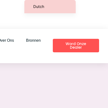
Dutch
English
French (Belgium)
French (Canada)
German
ver Ons
Bronnen
Word Onze
French (France)
Dealer
Italian
Spanish (Peru)
Spanish (Colombia)
Portuguese