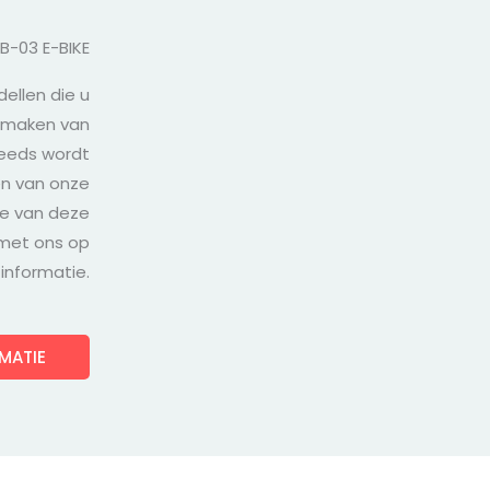
EB-03 E-BIKE
ellen die u
 maken van
teeds wordt
en van onze
eve van deze
 met ons op
informatie.
MATIE