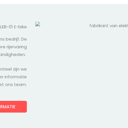
LEB-01 E-bike
ns bedrijf. De
e rijervaring
tandigheden.
nteel zijn we
er informatie
et ons team.
ORMATIE