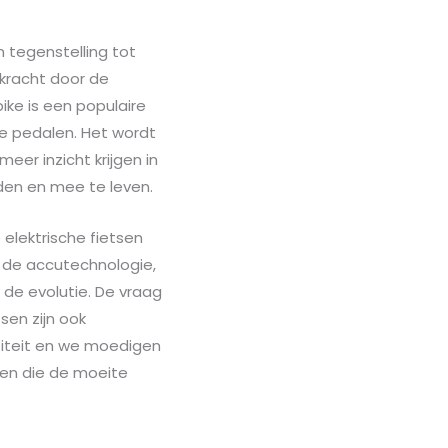
In tegenstelling tot
 kracht door de
ike is een populaire
e pedalen. Het wordt
r inzicht krijgen in
jden en mee te leven.
 elektrische fietsen
n de accutechnologie,
de evolutie. De vraag
sen zijn ook
titeit en we moedigen
ten die de moeite