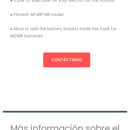
● a pair of side case for your electric fat tire scooter
● Fitment: M1 M1P M8 model
● Allow to add the battery brackts inside the trunk for
M1/M1P batteries
CONTÁCTENOS
Más información sobre el