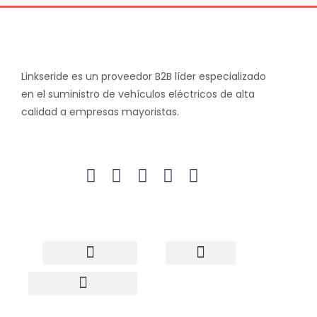
Linkseride es un proveedor B2B líder especializado
en el suministro de vehículos eléctricos de alta
calidad a empresas mayoristas.
Acerca de nosotros
Estudio de caso
Política de privacidad
Patinete eléctrico
Bicicleta eléctrica
Vehículo de dos ruedas
Portuguese
Almacén en EE. UU.
Venta al por mayor de scooters
Envío directo de scooters