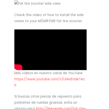
Check this video of how to install the side
cases to your M1/M1P/M8 fat tire scooter.
Más vídeos en nuestro canal de YouTube:
https://www.youtube.com/c/LinksErideTec
h
Si buscas otras piezas de repuesto para
patinetes de ruedas gruesas, echa un
vistazo aquí:
http://linkseride.com/fat-tire-