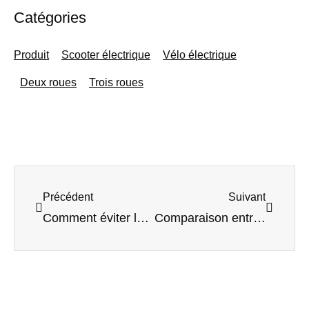
Catégories
Produit
Scooter électrique
Vélo électrique
Deux roues
Trois roues
Précédent
Suivan
Précédent
Suivant
Comment éviter les embouteillages : 7 conseils à suivre
Comparaison entre les cyclomoteurs électriques et les motos électriques : lequel convient le mieux à votre entreprise ?