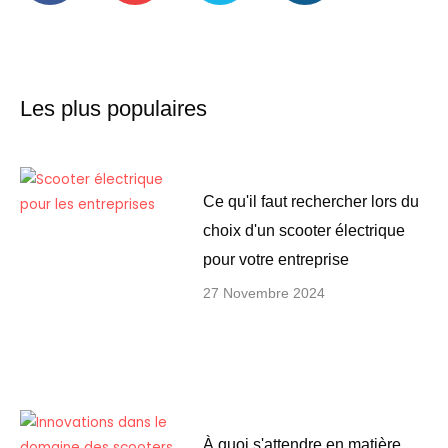
b
u
t
a
o
b
e
g
o
e
r
r
k
a
-
m
Les plus populaires
f
Ce qu'il faut rechercher lors du
choix d'un scooter électrique
pour votre entreprise
27 Novembre 2024
À quoi s'attendre en matière