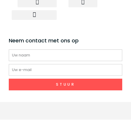
Neem contact met ons op
Elektrische scooter
Elektrische fiets
Groothandel Scooter
Scooter voor Dropshipment
Neem contact met ons op
Naam
E-
mail
STUUR