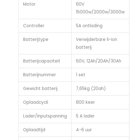
Motor
60V
15000w/2000w/3000w
Controller
5A ontlading
Batterijtype
Verwijderbare li-ion
batterij
Batterijcapaciteit
60V, 12Ah/20Ah/30Ah
Batterijnummer
1 set
Gewicht batterij
7,65kg (20ah)
Oplaadcycli
800 keer
Lader/Inputspanning
5 A lader
Oplaadtijd
4-6 uur