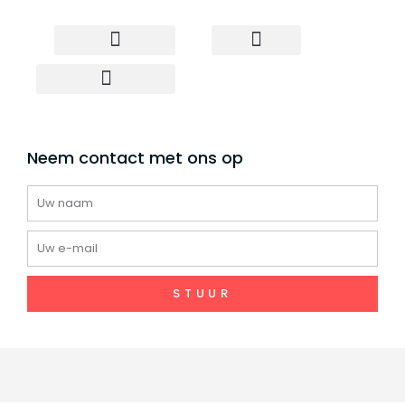
Neem contact met ons op
Elektrische scooter
Elektrische fiets
Groothandel Scooter
Scooter voor Dropshipment
Neem contact met ons op
Naam
E-
mail
STUUR