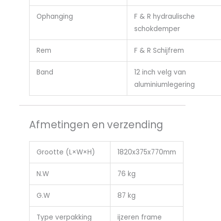
Ophanging
F & R hydraulische
schokdemper
Rem
F & R Schijfrem
Band
12 inch velg van
aluminiumlegering
Afmetingen en verzending
Grootte (L×W×H)
1820x375x770mm
N.W
76 kg
G.W
87 kg
Type verpakking
ijzeren frame