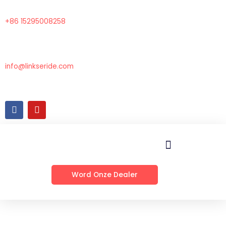
Overslaan
naar
+86 15295008258
inhoud
info@linkseride.com
F
Y
a
o
c
u
e
t
b
u
o
b
o
e
k
Word Onze Dealer