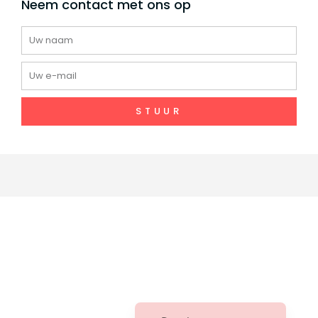
Neem contact met ons op
Naam
E-
mail
Portuguese
STUUR
Spanish (Colombia)
Spanish (Peru)
Italian
French (France)
German
French (Canada)
French (Belgium)
English