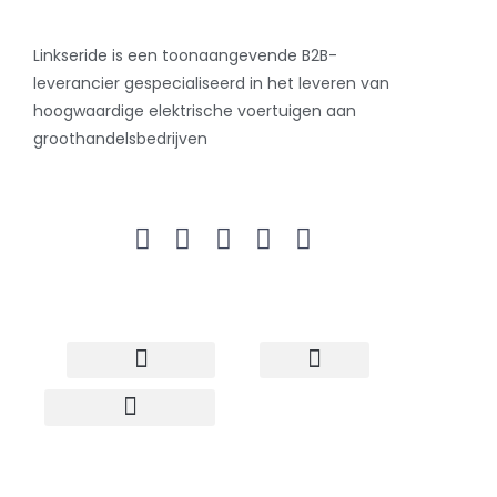
Linkseride is een toonaangevende B2B-
leverancier gespecialiseerd in het leveren van
hoogwaardige elektrische voertuigen aan
groothandelsbedrijven
Neem contact met ons op
Elektrische scooter
Elektrische fiets
Groothandel Scooter
Scooter voor Dropshipment