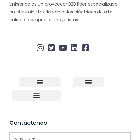
Linkseride es un proveedor B2B líder especializado
en el suministro de vehículos eléctricos de alta
calidad a empresas mayoristas.
Acerca de nosotros
Estudio de caso
Política de privacidad
Patinete eléctrico
Bicicleta eléctrica
Vehículo de dos ruedas
Almacén en EE. UU.
Venta al por mayor de scooters
Envío directo de scooters
Contáctenos
Nombre