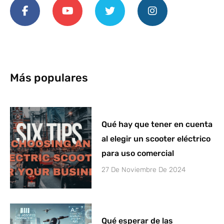
a
o
w
n
c
u
i
s
e
t
t
t
b
u
t
a
o
b
e
g
o
e
r
r
k
a
-
m
Más populares
f
Qué hay que tener en cuenta
al elegir un scooter eléctrico
para uso comercial
27 De Noviembre De 2024
Qué esperar de las