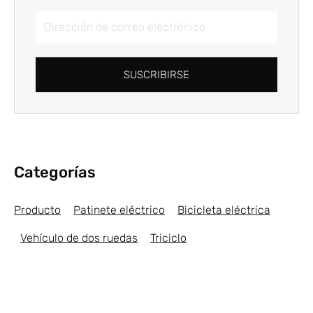
Dirección
de
correo
electrónico
SUSCRIBIRSE
Categorías
Producto
Patinete eléctrico
Bicicleta eléctrica
Vehículo de dos ruedas
Triciclo