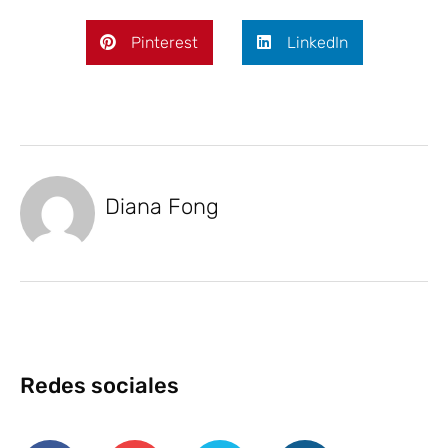
Pinterest
LinkedIn
Diana Fong
Redes sociales
F
Y
T
I